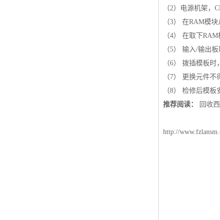
（2）电源机架，
（3） 在RAM模
（4） 在取下R
（5） 输入/输出
（6） 拨插模板
（7） 更换元件不
（8） 检修后模
推荐阅读：
回收西
http://www.fzlansm