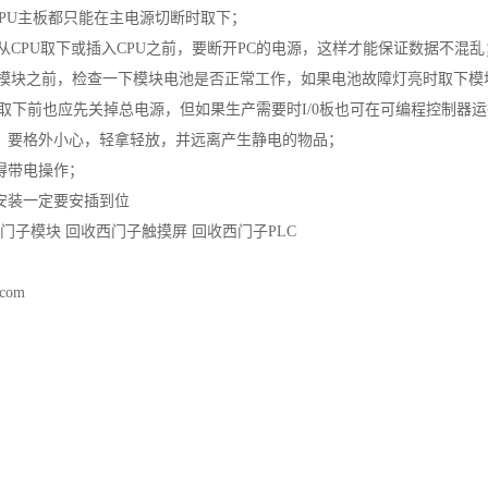
CPU主板都只能在主电源切断时取下；
块从CPU取下或插入CPU之前，要断开PC的电源，这样才能保证数据不混乱
AM模块之前，检查一下模块电池是否正常工作，如果电池故障灯亮时取下模
板取下前也应先关掉总电源，但如果生产需要时I/0板也可在可编程控制器运
时，要格外小心，轻拿轻放，并远离产生静电的物品；
得带电操作；
板安装一定要安插到位
门子模块
回收西门子触摸屏
回收西门子PLC
.com