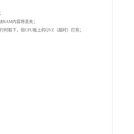
；
块RAM内容将丢失；
行时取下，但CPU板上的QVZ（超时）灯亮；