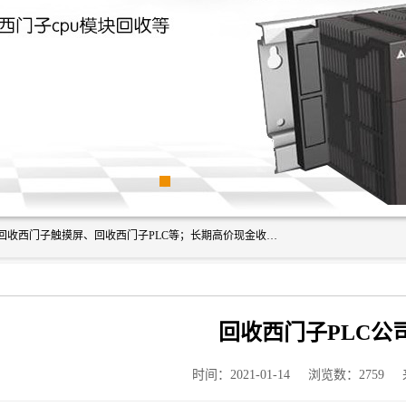
深圳市福田区诚芯源电子商行主营业务：回收西门子模块、回收西门子触摸屏、回收西门子PLC等；长期高价现金收购个人和工厂库存电子元件，我们以努力处事、以诚信待人，能迅速为客户消化库存、减少仓储、回笼资金，我们交易灵活方便，现金支付，价格合 理，尽量满足客户的要求，提供一条龙服务。
回收西门子PLC公
时间：2021-01-14
浏览数：2759