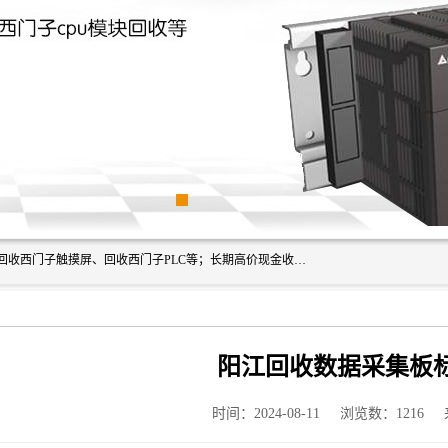
深圳市福田区诚芯源电子商行主营业务：回收西门子模块、回收西门子触摸屏、回收西门子PLC等；长期高价现金收购个人和工厂库存电子元件，我们以努力处事、以诚信待人，能迅速为客户消化库存、减少仓储、回笼资金，我们交易灵活方便，现金支付，价格合 理，尽量满足客户的要求，提供一条龙服务。
阳江回收数据采集板
时间：2024-08-11
浏览数：1216