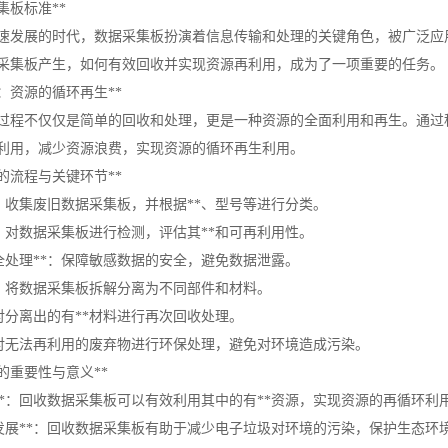
集板标准**
速发展的时代，数据采集板扮演着信息传输和处理的关键角色，被广泛应
采集板产生，如何有效回收并实现资源再利用，成为了一项重要的任务。
：资源的循环再生**
过程不仅仅是简单的回收和处理，更是一种资源的全面利用和再生。通过
利用，减少资源浪费，实现资源的循环再生利用。
的流程与关键环节**
**：收集废旧数据采集板，并根据**、型号等进行分类。
**：对数据采集板进行检测，评估其**和可再利用性。
安全处理**：保障敏感数据的安全，避免数据泄露。
**：将数据采集板拆解分离为不同部件和材料。
*：对分离出的有**材料进行再次回收处理。
*：对无法再利用的废弃物进行环保处理，避免对环境造成污染。
的重要性与意义**
用**：回收数据采集板可以有效利用其中的有**资源，实现资源的再循环利
持续发展**：回收数据采集板有助于减少电子垃圾对环境的污染，保护生态环