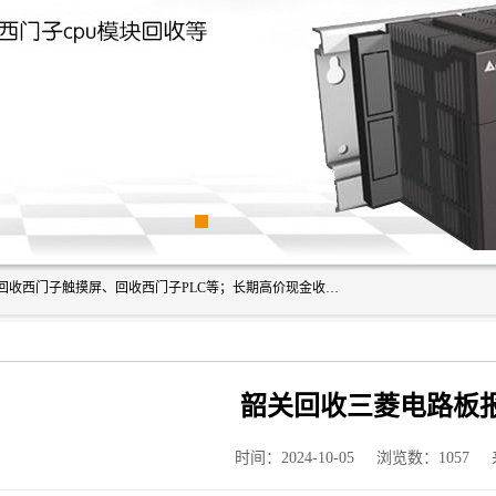
深圳市福田区诚芯源电子商行主营业务：回收西门子模块、回收西门子触摸屏、回收西门子PLC等；长期高价现金收购个人和工厂库存电子元件，我们以努力处事、以诚信待人，能迅速为客户消化库存、减少仓储、回笼资金，我们交易灵活方便，现金支付，价格合 理，尽量满足客户的要求，提供一条龙服务。
韶关回收三菱电路板
时间：2024-10-05
浏览数：1057