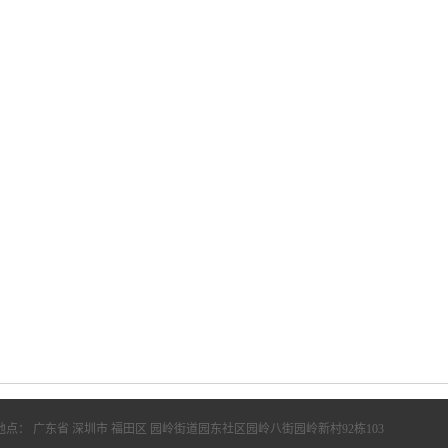
地点： 广东省 深圳市 福田区 园岭街道园东社区园岭八街园岭新村92栋103