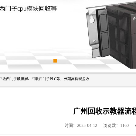
深圳市福田区诚芯源电子商行主营业务：回收西门子模块、回收西门子触摸屏、回收西门子PLC等；长期高价现金收购个人和工厂库存电子元件，我们以努力处事、以诚信待人，能迅速为客户消化库存、减少仓储、回笼资金，我们交易灵活方便，现金支付，价格合 理，尽量满足客户的要求，提供一条龙服务。
广州回收示教器流
时间：2025-04-12
浏览数：1160