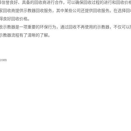
选择信誉良好、具备的回收商进行合作，可以确保回收过程的进行和回收价
家回收商提供示教器回收服务，其中某些公司还提供回收服务。在选择回
得良好回收价格。
收示教器是一项重要的环保行为，通过回收不再使用的示教器，不仅可以
示教器流程有了清晰的了解。
.com