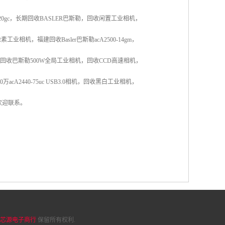
gm20gc，长期回收BASLER巴斯勒，回收闲置工业相机，
W像素工业相机，福建回收Basler巴斯勒acA2500-14gm，
GM相机，回收巴斯勒500W全局工业相机，回收CCD高速相机，
0万acA2440-75uc USB3.0相机，回收黑白工业相机，
欢迎联系。
芯源电子商行
保留所有权利.