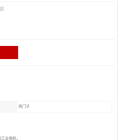
田区
西门子
斯勒工业相机，