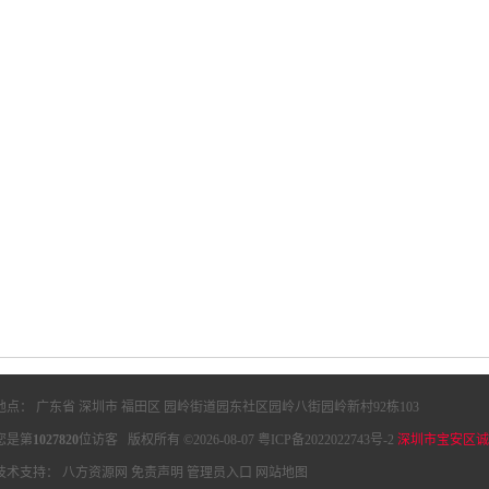
地点： 广东省 深圳市 福田区 园岭街道园东社区园岭八街园岭新村92栋103
您是第
1027820
位访客 版权所有 ©2026-08-07
粤ICP备2022022743号-2
深圳市宝安区诚
技术支持：
八方资源网
免责声明
管理员入口
网站地图