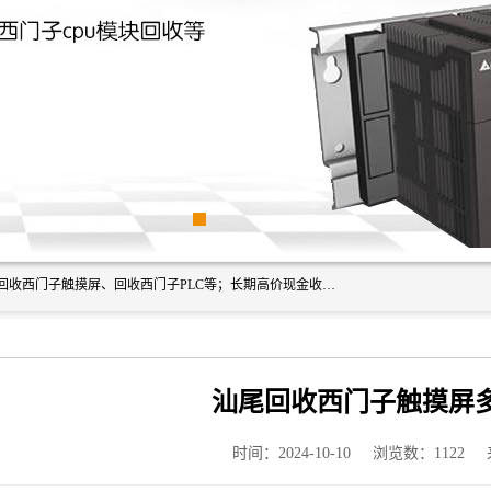
深圳市福田区诚芯源电子商行主营业务：回收西门子模块、回收西门子触摸屏、回收西门子PLC等；长期高价现金收购个人和工厂库存电子元件，我们以努力处事、以诚信待人，能迅速为客户消化库存、减少仓储、回笼资金，我们交易灵活方便，现金支付，价格合 理，尽量满足客户的要求，提供一条龙服务。
汕尾回收西门子触摸屏
时间：2024-10-10
浏览数：1122