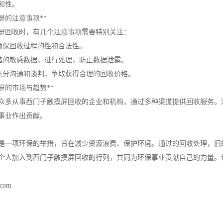
和性。
屏的注意事项**
屏回收时，有几个注意事项需要特别关注：
，确保回收过程的性和合法性。
存储的敏感数据，进行处理，防止数据泄露。
行充分沟通和谈判，争取获得合理的回收价格。
屏的市场与趋势**
众多从事西门子触摸屏回收的企业和机构，通过多种渠道提供回收服务。
事业作出贡献。
是一项环保的举措，旨在减少资源浪费、保护环境。通过的回收处理，旧
个人加入到西门子触摸屏回收的行列，共同为环保事业贡献自己的力量。
.com