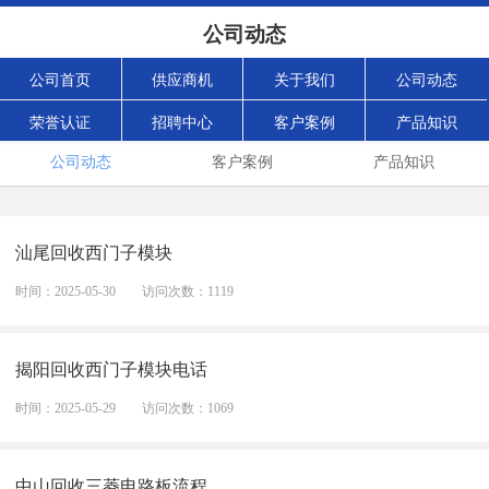
公司动态
公司首页
供应商机
关于我们
公司动态
荣誉认证
招聘中心
客户案例
产品知识
公司动态
客户案例
产品知识
汕尾回收西门子模块
时间：2025-05-30
访问次数：1119
揭阳回收西门子模块电话
时间：2025-05-29
访问次数：1069
中山回收三菱电路板流程