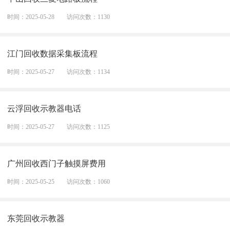
时间：2025-05-28
访问次数：1130
江门回收数据采集板流程
时间：2025-05-27
访问次数：1134
云浮回收示教器电话
时间：2025-05-27
访问次数：1125
广州回收西门子触摸屏费用
时间：2025-05-25
访问次数：1060
东莞回收示教器